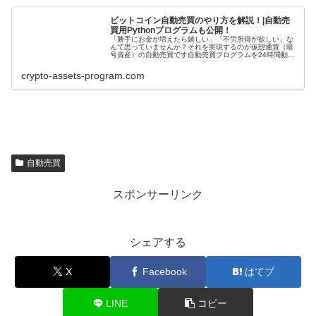
ビットコイン自動売買のやり方を解説！|自動売
買用Pythonプログラムも公開！
「勝手にお金が増えたら嬉しい」「不労所得が欲しい」な
んて思っていませんか？それを実現するのが仮想通貨（暗
号資産）の自動売買です自動売買プログラムを24時間動か
しておくことで、自分の代わりに的確にトレードをして、
お金を増やすことができますこれ...
crypto-assets-program.com
自動売買
スポンサーリンク
シェアする
X
Facebook
はてブ
LINE
コピー