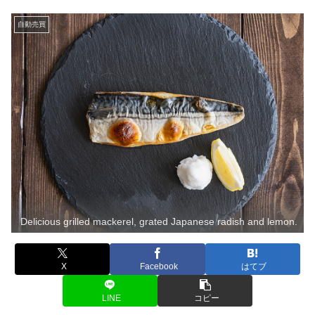
自動売買
Delicious grilled mackerel, grated Japanese radish and lemon.
X
Facebook
はてブ
LINE
コピー