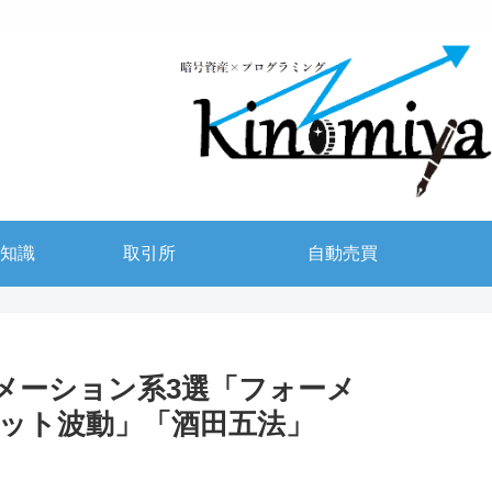
知識
取引所
自動売買
ーメーション系3選「フォーメ
ット波動」「酒田五法」