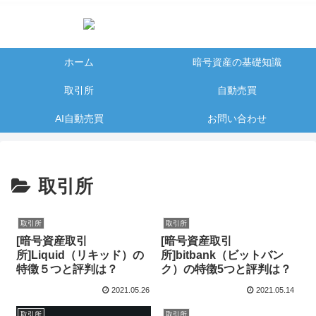
ホーム
暗号資産の基礎知識
取引所
自動売買
AI自動売買
お問い合わせ
取引所
取引所
取引所
[暗号資産取引
[暗号資産取引
所]Liquid（リキッド）の
所]bitbank（ビットバン
特徴５つと評判は？
ク）の特徴5つと評判は？
2021.05.26
2021.05.14
取引所
取引所