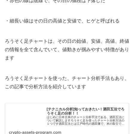
・赤色の線は陰線で、その日の値段は下落した
・細長い線はその日の高値と安値で、ヒゲと呼ばれる
ろうそく足チャートは、その日の始値、安値、高値、終値
の情報を全て含んでいて、値動きが掴みやすい特徴があり
ます
ろうそく足チャートを使った、チャート分析手法もあり、
この記事で分析方法を紹介しています
[テクニカル分析]知っておきたい！酒田五法でろ
うそく足の分析！！
はじめに日本古来のチャート分析手法である、酒田五法に
ついて解説しますろうそく足を使ったチャート分析方法の
１つです酒田五法とは江戸時代の酒田藩で、米の取引で活
躍した商人・本間宗久が考案したフォーメーション分析で
す本間宗久は、ろうそく足チャート...
crypto-assets-program.com