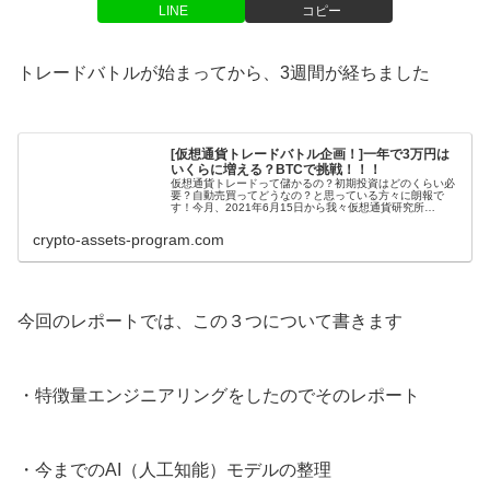
LINE
コピー
トレードバトルが始まってから、3週間が経ちました
[仮想通貨トレードバトル企画！]一年で3万円は
いくらに増える？BTCで挑戦！！！
仮想通貨トレードって儲かるの？初期投資はどのくらい必
要？自動売買ってどうなの？と思っている方々に朗報で
す！今月、2021年6月15日から我々仮想通貨研究所
kinomiyaではBTC(ビットコイン）を3万円からトレードし
て1年後にいくらになる...
crypto-assets-program.com
今回のレポートでは、この３つについて書きます
・特徴量エンジニアリングをしたのでそのレポート
・今までのAI（人工知能）モデルの整理