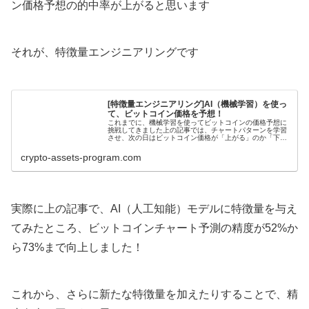
ン価格予想の的中率が上がると思います
それが、特徴量エンジニアリングです
[特徴量エンジニアリング]AI（機械学習）を使っ
て、ビットコイン価格を予想！
これまでに、機械学習を使ってビットコインの価格予想に
挑戦してきました上の記事では、チャートパターンを学習
させ、次の日はビットコイン価格が「上がる」のか「下が
る」のか予想させましたこの場合の予想的中率は、52%で
した結構的中率が高いのでは？と...
crypto-assets-program.com
実際に上の記事で、AI（人工知能）モデルに特徴量を与え
てみたところ、ビットコインチャート予測の精度が52%か
ら73%まで向上しました！
これから、さらに新たな特徴量を加えたりすることで、精