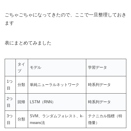
ごちゃごちゃになってきたので、ここで一旦整理しておき
ます
表にまとめてみました
タイ
モデル
学習データ
プ
1つ
分類
単純ニューラルネットワーク
時系列データ
目
2つ
回帰
LSTM（RNN）
時系列データ
目
3つ
SVM、ランダムフォレスト、k-
テクニカル指標（特
分類
目
means法
徴量）