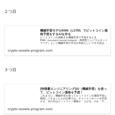
２つ目
機械学習モデルRNN（LSTM）でビットコイン価
格予想をするAIを作る
ビットコインの値動きを機械学習で予想するとき、
RNN（recurrent neural network：再帰型ニューラルネット
ワーク）という機械学習の手法が有効らしいです今回はそ
の中でも、LSTM（Long Short Term Memor...
crypto-assets-program.com
３つ目
[特徴量エンジニアリング]AI（機械学習）を使っ
て、ビットコイン価格を予想！
これまでに、機械学習を使ってビットコインの価格予想に
挑戦してきました上の記事では、チャートパターンを学習
させ、次の日はビットコイン価格が「上がる」のか「下が
る」のか予想させましたこの場合の予想的中率は、52%で
した結構的中率が高いのでは？と...
crypto-assets-program.com