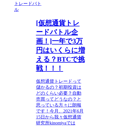
トレードバト
ル
[仮想通貨トレ
ードバトル企
画！]一年で3万
円はいくらに増
える？BTCで挑
戦！！！
仮想通貨トレードって
儲かるの？初期投資は
どのくらい必要？自動
売買ってどうなの？と
思っている方々に朗報
です！今月、2021年6月
15日から我々仮想通貨
研究所kinomiyaでは