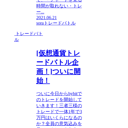
時間が取れない・トレ
ー...
2021.06.21
sora
トレードバトル
トレードバト
ル
[仮想通貨トレ
ードバトル企
画！]ついに開
始！
ついに今日からbybitで
のトレードを開始して
いきます！三者三様の
トレードで一体1年で3
万円はいくらになるの
か？全員の意気込みを