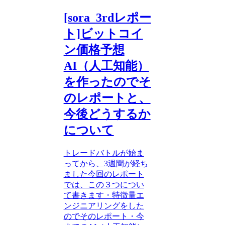
[sora_3rdレポー
ト]ビットコイ
ン価格予想
AI（人工知能）
を作ったのでそ
のレポートと、
今後どうするか
について
トレードバトルが始ま
ってから、3週間が経ち
ました今回のレポート
では、この３つについ
て書きます・特徴量エ
ンジニアリングをした
のでそのレポート・今