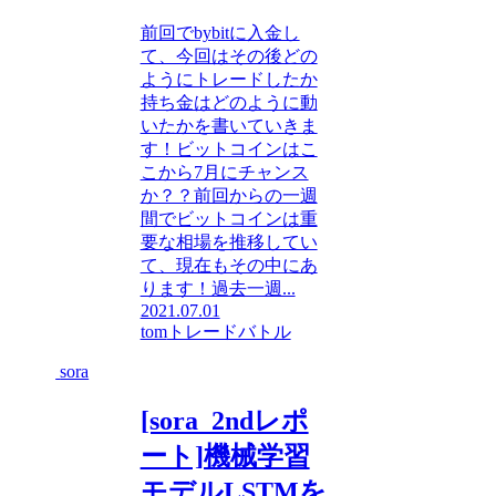
前回でbybitに入金し
て、今回はその後どの
ようにトレードしたか
持ち金はどのように動
いたかを書いていきま
す！ビットコインはこ
こから7月にチャンス
か？？前回からの一週
間でビットコインは重
要な相場を推移してい
て、現在もその中にあ
ります！過去一週...
2021.07.01
tom
トレードバトル
sora
[sora_2ndレポ
ート]機械学習
モデルLSTMを