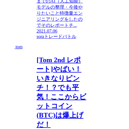
までのAI（人工知能）
モデルの整理・今後や
りたいこと特徴量エン
ジニアリングをしたの
でそのレポートチ...
2021.07.06
sora
トレードバトル
tom
[Tom 2nd レポ
ート]やばい！
いきなりピン
チ！？でも平
気！ここからビ
ットコイン
(BTC)は爆上げ
だ！