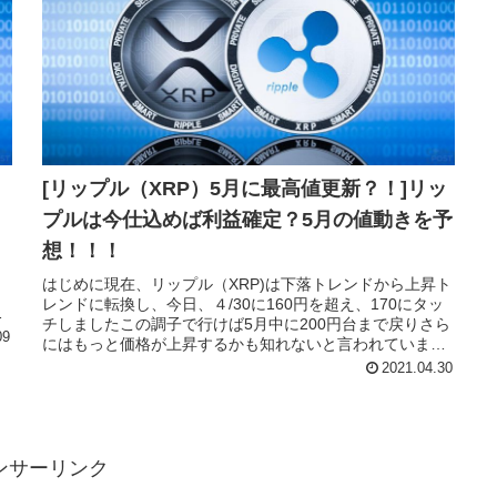
き
[リップル（XRP）5月に最高値更新？！]リッ
プルは今仕込めば利益確定？5月の値動きを予
想！！！
う
はじめに現在、リップル（XRP)は下落トレンドから上昇ト
レンドに転換し、今日、４/30に160円を超え、170にタッ
落
チしましたこの調子で行けば5月中に200円台まで戻りさら
09
にはもっと価格が上昇するかも知れないと言われています
今回はその理由と...
2021.04.30
ンサーリンク