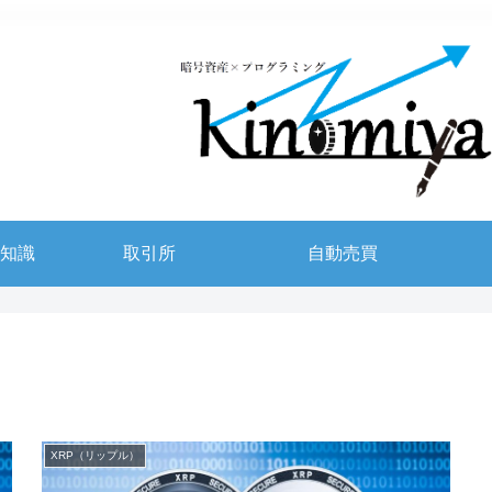
知識
取引所
自動売買
XRP（リップル）