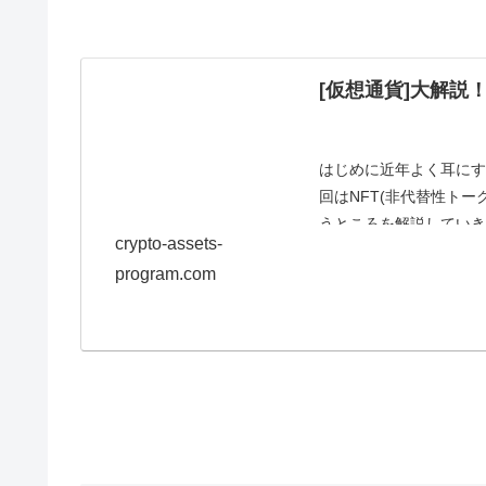
[仮想通貨]大解説
はじめに近年よく耳にす
回はNFT(非代替性ト
うところを解説していき
crypto-assets-
（NFT）和名 ...
program.com