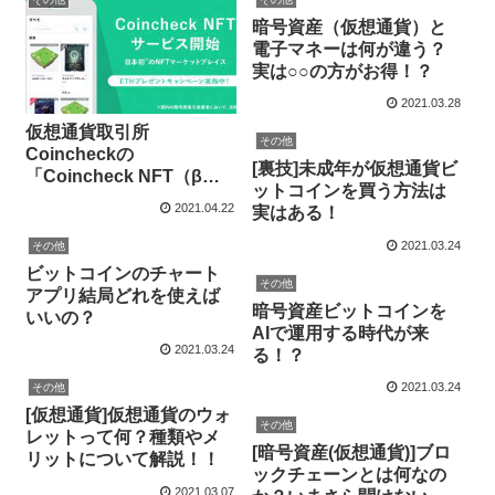
暗号資産（仮想通貨）と
電子マネーは何が違う？
実は○○の方がお得！？
2021.03.28
仮想通貨取引所
その他
Coincheckの
[裏技]未成年が仮想通貨ビ
「Coincheck NFT（β
ットコインを買う方法は
版）」とは？メリットと
2021.04.22
実はある！
は？
2021.03.24
その他
ビットコインのチャート
その他
アプリ結局どれを使えば
暗号資産ビットコインを
いいの？
AIで運用する時代が来
2021.03.24
る！？
2021.03.24
その他
[仮想通貨]仮想通貨のウォ
その他
レットって何？種類やメ
[暗号資産(仮想通貨)]ブロ
リットについて解説！！
ックチェーンとは何なの
2021.03.07