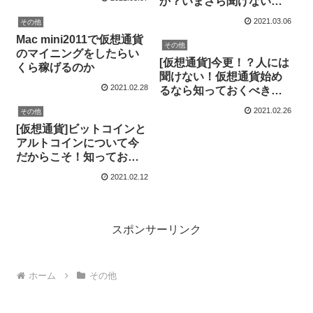
か？いまさら聞けない仕
組みやメリットを解
2021.03.06
その他
説！！！
Mac mini2011で仮想通貨
その他
のマイニングをしたらい
[仮想通貨]今更！？人には
くら稼げるのか
聞けない！仮想通貨始め
2021.02.28
るなら知っておくべき超
基本情報！
2021.02.26
その他
[仮想通貨]ビットコインと
アルトコインについて今
だからこそ！知っておく
べき基本情報！！
2021.02.12
スポンサーリンク
ホーム
その他